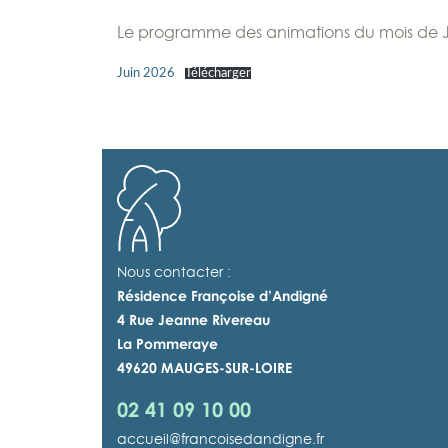
Le programme des animations du mois de Ju
Juin 2026
Télécharger
Nous contacter :
Résidence Françoise d’Andigné
4 Rue Jeanne Rivereau
La Pommeraye
49620 MAUGES-SUR-LOIRE
02 41 09 10 00
accueil@francoisedandigne.fr