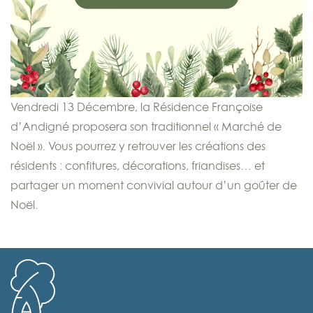
Vendredi 13 Décembre, la Résidence Françoise
d’Andigné proposera son traditionnel « Marché de
Noël ». Vous pourrez y retrouver les créations des
résidents : confitures, décorations, friandises… et
partager un moment convivial autour d’un goûter de
Noël.